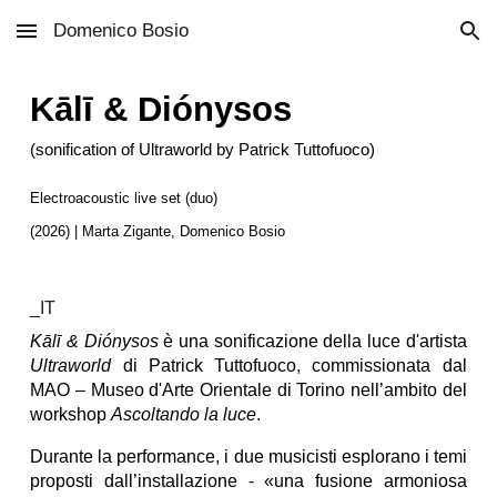
Domenico Bosio
Skip to main content
Skip to navigation
Kālī & Diónysos
(sonification of Ultraworld by Patrick Tuttofuoco)
Electroacoustic live set (duo)
(202
6
) | Marta Zigante, Domenico Bosio
_IT
Kālī & Diónysos
è una sonificazione della luce d'artista
Ultraworld
di Patrick Tuttofuoco, commissionata dal
MAO – Museo d'Arte Orientale di Torino nell’ambito del
workshop
Ascoltando la luce
.
Durante la performance, i due musicisti esplorano i temi
proposti dall’installazione - «una fusione armoniosa